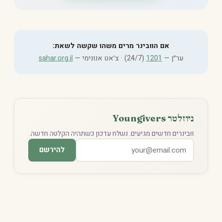
אם הוובינר מרים משהו שקשה לשאת:
ער״ן —
1201
(24/7) · צ׳אט אנונימי —
sahar.org.il
ניוזלטר Youngivers
וובינרים חדשים מגיעים. נשלח עדכון כשתהיה הקלטה חדשה.
להירשם