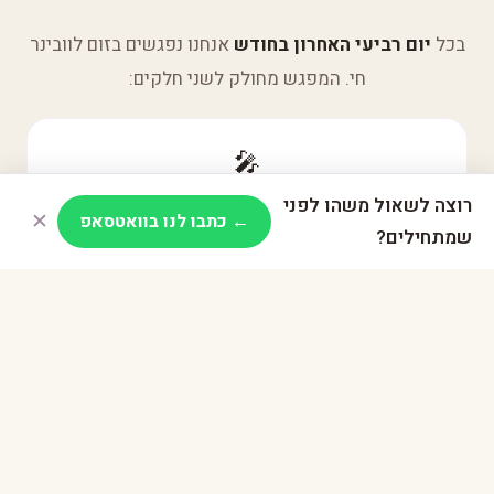
בכל
יום רביעי האחרון בחודש
אנחנו נפגשים בזום לוובינר
חי. המפגש מחולק לשני חלקים:
🎤
רוצה לשאול משהו לפני
45 דקות — תוכן מקצועי
✕
← כתבו לנו בוואטסאפ
שמתחילים?
הרצאות ממומחים, כלים מעשיים ותובנות מהשטח.
ההקלטות
משותפות לכולם.
💬
45 דקות — קבוצה פתוחה
שיחה אינטימית, שאלות אישיות, חיבור אמיתי.
פתוחה לכולם
— בואו כמו שאתם.