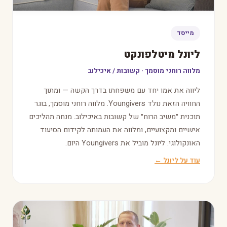
מייסד
ליונל מיטלפונקט
מלווה רוחני מוסמך · קשובות / איכילוב
ליווה את אמו יחד עם משפחתו בדרך הקשה — ומתוך
החוויה הזאת נולד Youngivers. מלווה רוחני מוסמך, בוגר
תוכנית ״משיב הרוח״ של קשובות באיכילוב. מנחה תהליכים
אישיים ומקצועיים, ומלווה את העמותה לקידום הסיעוד
האונקולוגי. ליונל מוביל את Youngivers היום.
עוד על ליונל ←