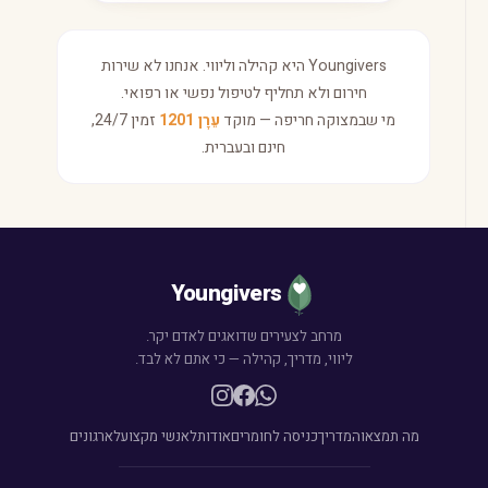
Youngivers היא קהילה וליווי. אנחנו לא שירות
חירום ולא תחליף לטיפול נפשי או רפואי.
מי שבמצוקה חריפה — מוקד
עֵרָן 1201
זמין 24/7,
חינם ובעברית.
Youngivers
מרחב לצעירים שדואגים לאדם יקר.
ליווי, מדריך, קהילה — כי אתם לא לבד.
מה תמצאו
המדריך
כניסה לחומרים
אודות
לאנשי מקצוע
לארגונים