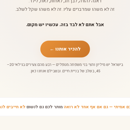
דאגה להורה, לבן זוג, לאחות, לאח, לילד.
זה לא משהו שמדברים עליו. זה לא משהו שקל לשלב.
אבל אתם לא לבד בזה. עכשיו יש מקום.
להכיר אותנו ←
בישראל יש מיליון וחצי בני משפחה מטפלים — רבע מהם צעירים בגילאי 20–
45, בשלב של בניית חיים. ובשבילם אנחנו כאן.
·
·
ם אמיתי — גם אם אף אחד לא רואה
מותר לכם גם לנשום
לא חייבים ל